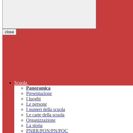
close
Scuola
Panoramica
Presentazione
I luoghi
Le persone
I numeri della scuola
Le carte della scuola
Organizzazione
La storia
PNRR/PON/PN/POC