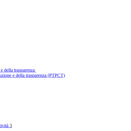
 e della trasparenza
ruzione e della trasparenza (PTPCT)
tività
3