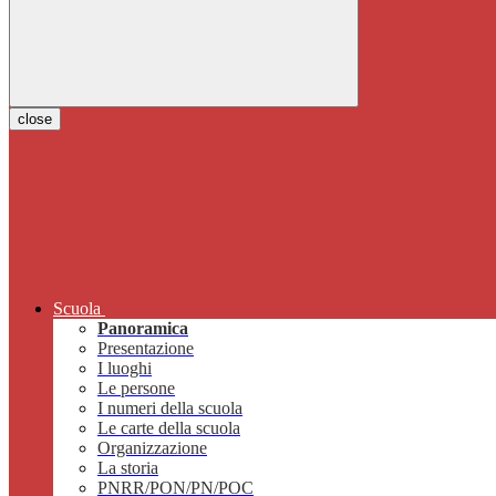
close
Scuola
Panoramica
Presentazione
I luoghi
Le persone
I numeri della scuola
Le carte della scuola
Organizzazione
La storia
PNRR/PON/PN/POC