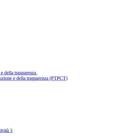
 e della trasparenza
ruzione e della trasparenza (PTPCT)
tività
3