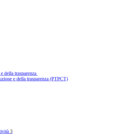
 e della trasparenza
ruzione e della trasparenza (PTPCT)
tività
3