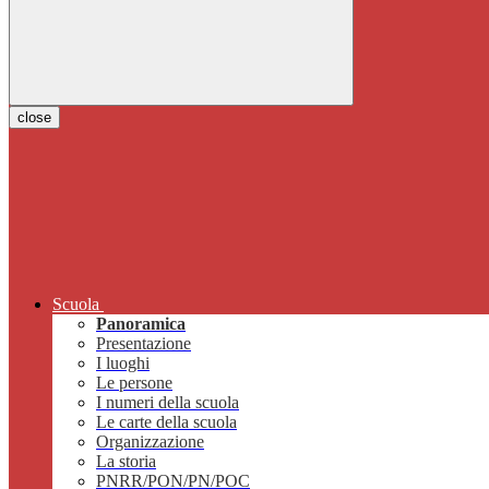
close
Scuola
Panoramica
Presentazione
I luoghi
Le persone
I numeri della scuola
Le carte della scuola
Organizzazione
La storia
PNRR/PON/PN/POC