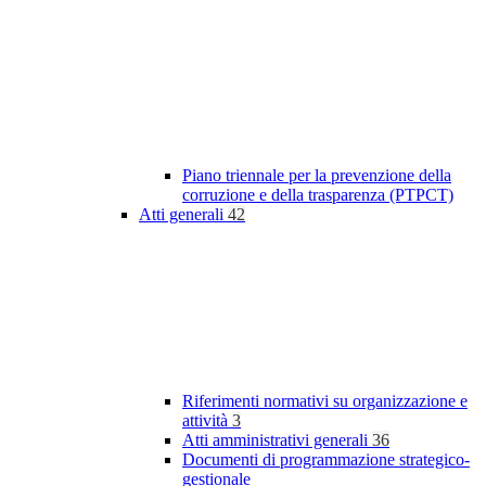
Piano triennale per la prevenzione della
corruzione e della trasparenza (PTPCT)
Atti generali
42
Riferimenti normativi su organizzazione e
attività
3
Atti amministrativi generali
36
Documenti di programmazione strategico-
gestionale