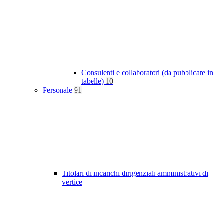
Consulenti e collaboratori (da pubblicare in
tabelle)
10
Personale
91
Titolari di incarichi dirigenziali amministrativi di
vertice