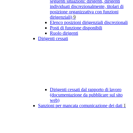
seguenti situazioni: dirigenti, dirigenti
individuati discrezionalmente, titolari di
posizione organizzativa con funzioni
dirigenziali)
9
Elenco posizioni dirigenziali discrezionali
Posti di funzione disponibili
Ruolo dirigenti
Dirigenti cessati
Dirigenti cessati dal rapporto di lavoro
(documentazione da pubblicare sul sito
web)
Sanzioni per mancata comunicazione dei dati
1