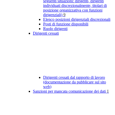
seguenti situazioni: dirigenti, dirigenti
individuati discrezionalmente, titolari di
posizione organizzativa con funzioni
dirigenziali)
9
Elenco posizioni dirigenziali discrezionali
Posti di funzione disponibili
Ruolo dirigenti
Dirigenti cessati
Dirigenti cessati dal rapporto di lavoro
(documentazione da pubblicare sul sito
web)
Sanzioni per mancata comunicazione dei dati
1