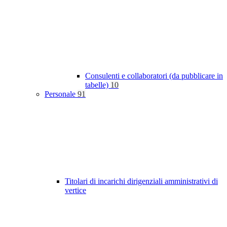
Consulenti e collaboratori (da pubblicare in
tabelle)
10
Personale
91
Titolari di incarichi dirigenziali amministrativi di
vertice