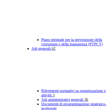
Piano triennale per la prevenzione della
corruzione e della trasparenza (PTPCT)
Atti generali
42
Riferimenti normativi su organizzazione e
attività
3
Atti amministrativi generali
36
Documenti di programmazione strategico-
gestionale