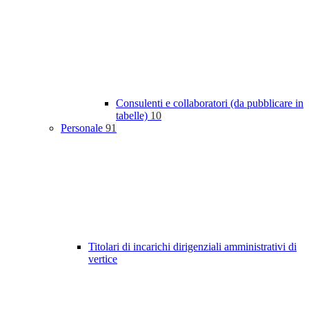
Consulenti e collaboratori (da pubblicare in
tabelle)
10
Personale
91
Titolari di incarichi dirigenziali amministrativi di
vertice