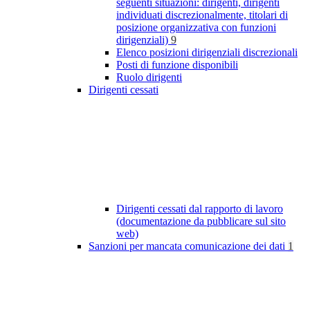
seguenti situazioni: dirigenti, dirigenti
individuati discrezionalmente, titolari di
posizione organizzativa con funzioni
dirigenziali)
9
Elenco posizioni dirigenziali discrezionali
Posti di funzione disponibili
Ruolo dirigenti
Dirigenti cessati
Dirigenti cessati dal rapporto di lavoro
(documentazione da pubblicare sul sito
web)
Sanzioni per mancata comunicazione dei dati
1