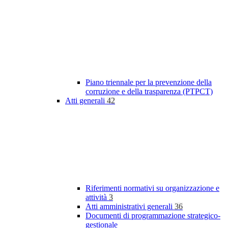
Piano triennale per la prevenzione della
corruzione e della trasparenza (PTPCT)
Atti generali
42
Riferimenti normativi su organizzazione e
attività
3
Atti amministrativi generali
36
Documenti di programmazione strategico-
gestionale