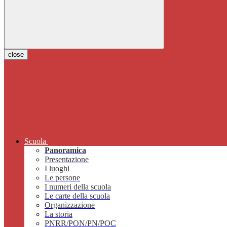
close
Scuola
Panoramica
Presentazione
I luoghi
Le persone
I numeri della scuola
Le carte della scuola
Organizzazione
La storia
PNRR/PON/PN/POC