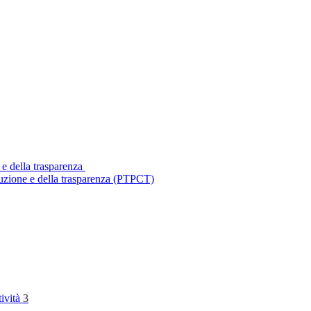
 e della trasparenza
ruzione e della trasparenza (PTPCT)
tività
3