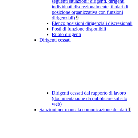
seguenti situazioni: dirigenti, dirigenti
individuati discrezionalmente, titolari di
posizione organizzativa con funzioni
dirigenziali)
9
Elenco posizioni dirigenziali discrezionali
Posti di funzione disponibili
Ruolo dirigenti
Dirigenti cessati
Dirigenti cessati dal rapporto di lavoro
(documentazione da pubblicare sul sito
web)
Sanzioni per mancata comunicazione dei dati
1