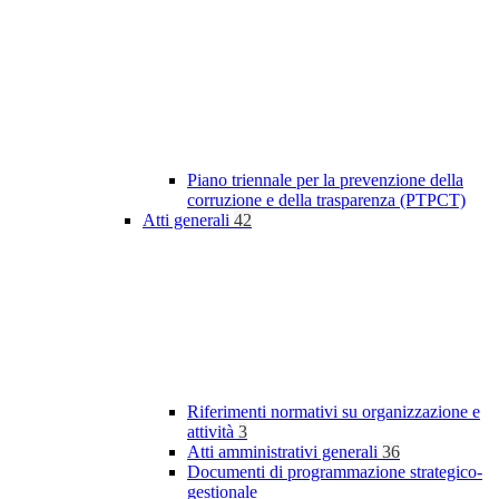
Piano triennale per la prevenzione della
corruzione e della trasparenza (PTPCT)
Atti generali
42
Riferimenti normativi su organizzazione e
attività
3
Atti amministrativi generali
36
Documenti di programmazione strategico-
gestionale