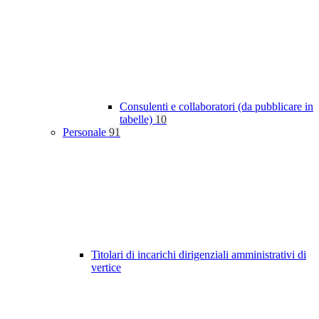
Consulenti e collaboratori (da pubblicare in
tabelle)
10
Personale
91
Titolari di incarichi dirigenziali amministrativi di
vertice