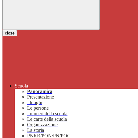
close
Scuola
Panoramica
Presentazione
I luoghi
Le persone
I numeri della scuola
Le carte della scuola
Organizzazione
La storia
PNRR/PON/PN/POC