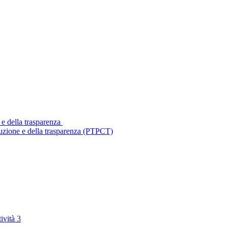
 e della trasparenza
ruzione e della trasparenza (PTPCT)
tività
3