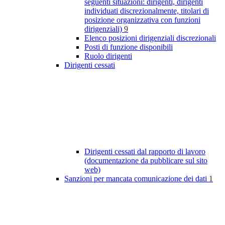
seguenti situazioni: dirigenti, dirigenti
individuati discrezionalmente, titolari di
posizione organizzativa con funzioni
dirigenziali)
9
Elenco posizioni dirigenziali discrezionali
Posti di funzione disponibili
Ruolo dirigenti
Dirigenti cessati
Dirigenti cessati dal rapporto di lavoro
(documentazione da pubblicare sul sito
web)
Sanzioni per mancata comunicazione dei dati
1