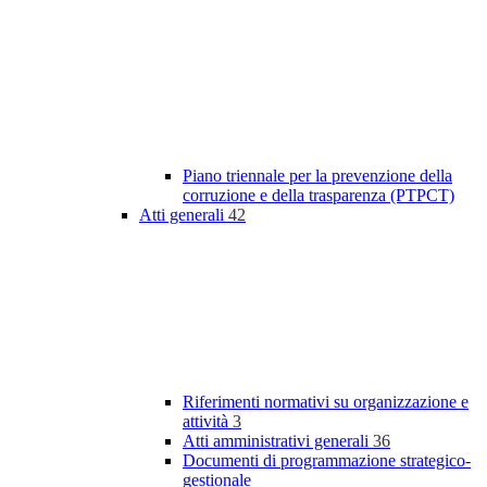
Piano triennale per la prevenzione della
corruzione e della trasparenza (PTPCT)
Atti generali
42
Riferimenti normativi su organizzazione e
attività
3
Atti amministrativi generali
36
Documenti di programmazione strategico-
gestionale