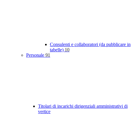
Consulenti e collaboratori (da pubblicare in
tabelle)
10
Personale
91
Titolari di incarichi dirigenziali amministrativi di
vertice