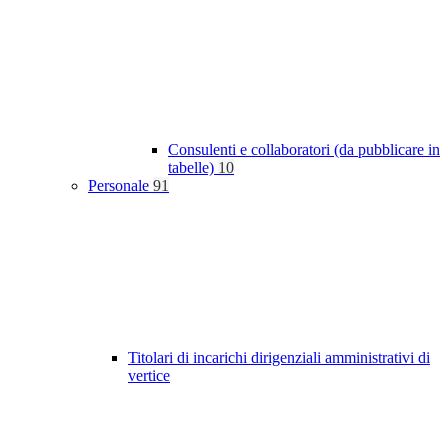
Consulenti e collaboratori (da pubblicare in
tabelle)
10
Personale
91
Titolari di incarichi dirigenziali amministrativi di
vertice