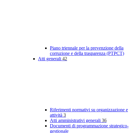
Piano triennale per la prevenzione della
corruzione e della trasparenza (PTPCT)
Atti generali
42
Riferimenti normativi su organizzazione e
attività
3
Atti amministrativi generali
36
Documenti di programmazione strategico-
gestionale