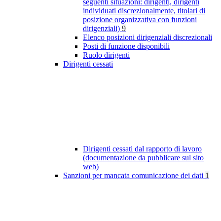
seguenti situazioni: dirigenti, dirigenti
individuati discrezionalmente, titolari di
posizione organizzativa con funzioni
dirigenziali)
9
Elenco posizioni dirigenziali discrezionali
Posti di funzione disponibili
Ruolo dirigenti
Dirigenti cessati
Dirigenti cessati dal rapporto di lavoro
(documentazione da pubblicare sul sito
web)
Sanzioni per mancata comunicazione dei dati
1