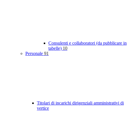
Consulenti e collaboratori (da pubblicare in
tabelle)
10
Personale
91
Titolari di incarichi dirigenziali amministrativi di
vertice