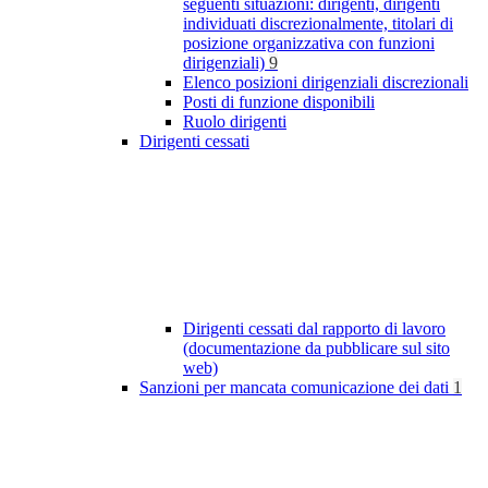
seguenti situazioni: dirigenti, dirigenti
individuati discrezionalmente, titolari di
posizione organizzativa con funzioni
dirigenziali)
9
Elenco posizioni dirigenziali discrezionali
Posti di funzione disponibili
Ruolo dirigenti
Dirigenti cessati
Dirigenti cessati dal rapporto di lavoro
(documentazione da pubblicare sul sito
web)
Sanzioni per mancata comunicazione dei dati
1