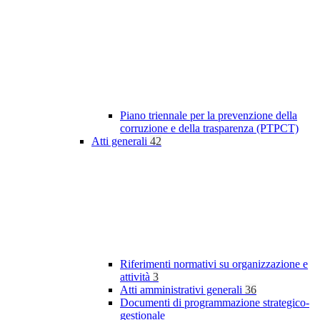
Piano triennale per la prevenzione della
corruzione e della trasparenza (PTPCT)
Atti generali
42
Riferimenti normativi su organizzazione e
attività
3
Atti amministrativi generali
36
Documenti di programmazione strategico-
gestionale