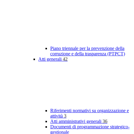
Piano triennale per la prevenzione della
corruzione e della trasparenza (PTPCT)
Atti generali
42
Riferimenti normativi su organizzazione e
attività
3
Atti amministrativi generali
36
Documenti di programmazione strategico-
gestionale