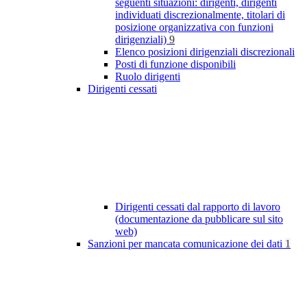
seguenti situazioni: dirigenti, dirigenti
individuati discrezionalmente, titolari di
posizione organizzativa con funzioni
dirigenziali)
9
Elenco posizioni dirigenziali discrezionali
Posti di funzione disponibili
Ruolo dirigenti
Dirigenti cessati
Dirigenti cessati dal rapporto di lavoro
(documentazione da pubblicare sul sito
web)
Sanzioni per mancata comunicazione dei dati
1