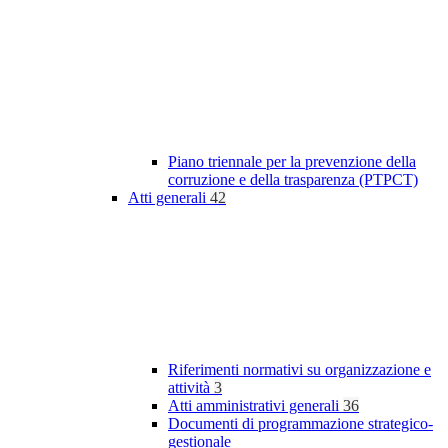
Piano triennale per la prevenzione della
corruzione e della trasparenza (PTPCT)
Atti generali
42
Riferimenti normativi su organizzazione e
attività
3
Atti amministrativi generali
36
Documenti di programmazione strategico-
gestionale