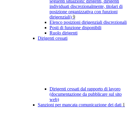
seguenti situazioni: dirigenti, dirigenti
individuati discrezionalmente, titolari di
posizione organizzativa con funzioni
dirigenziali)
9
Elenco posizioni dirigenziali discrezionali
Posti di funzione disponibili
Ruolo dirigenti
Dirigenti cessati
Dirigenti cessati dal rapporto di lavoro
(documentazione da pubblicare sul sito
web)
Sanzioni per mancata comunicazione dei dati
1