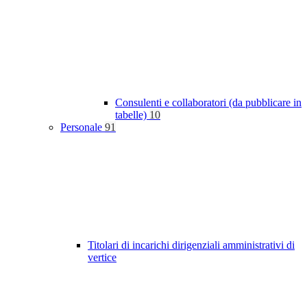
Consulenti e collaboratori (da pubblicare in
tabelle)
10
Personale
91
Titolari di incarichi dirigenziali amministrativi di
vertice