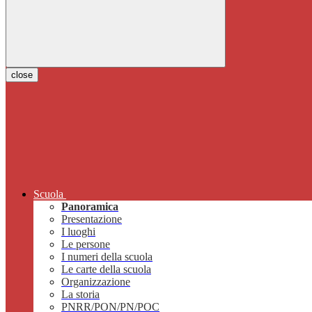
close
Scuola
Panoramica
Presentazione
I luoghi
Le persone
I numeri della scuola
Le carte della scuola
Organizzazione
La storia
PNRR/PON/PN/POC