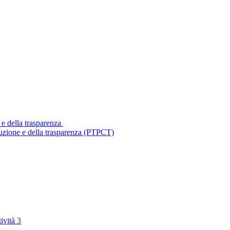
 e della trasparenza
ruzione e della trasparenza (PTPCT)
tività
3