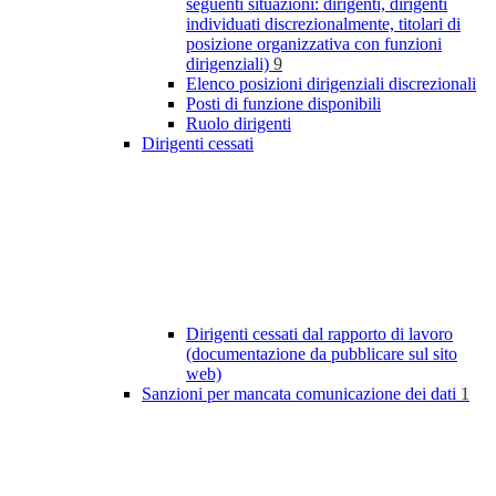
seguenti situazioni: dirigenti, dirigenti
individuati discrezionalmente, titolari di
posizione organizzativa con funzioni
dirigenziali)
9
Elenco posizioni dirigenziali discrezionali
Posti di funzione disponibili
Ruolo dirigenti
Dirigenti cessati
Dirigenti cessati dal rapporto di lavoro
(documentazione da pubblicare sul sito
web)
Sanzioni per mancata comunicazione dei dati
1