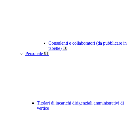
Consulenti e collaboratori (da pubblicare in
tabelle)
10
Personale
91
Titolari di incarichi dirigenziali amministrativi di
vertice