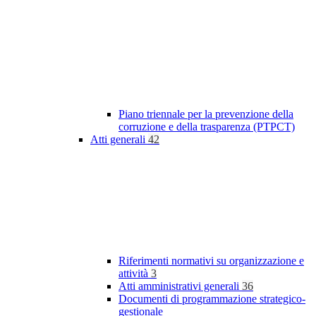
Piano triennale per la prevenzione della
corruzione e della trasparenza (PTPCT)
Atti generali
42
Riferimenti normativi su organizzazione e
attività
3
Atti amministrativi generali
36
Documenti di programmazione strategico-
gestionale