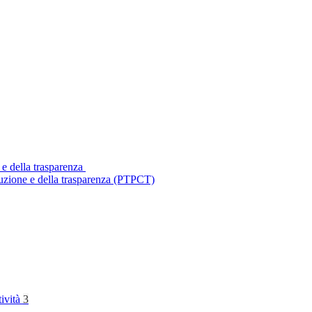
 e della trasparenza
ruzione e della trasparenza (PTPCT)
tività
3