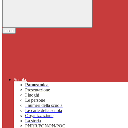
close
Scuola
Panoramica
Presentazione
I luoghi
Le persone
I numeri della scuola
Le carte della scuola
Organizzazione
La storia
PNRR/PON/PN/POC