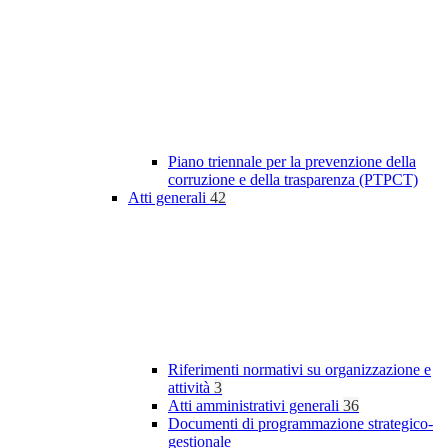
Piano triennale per la prevenzione della
corruzione e della trasparenza (PTPCT)
Atti generali
42
Riferimenti normativi su organizzazione e
attività
3
Atti amministrativi generali
36
Documenti di programmazione strategico-
gestionale