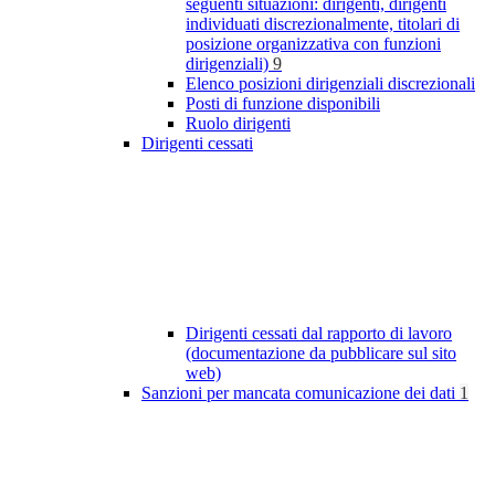
seguenti situazioni: dirigenti, dirigenti
individuati discrezionalmente, titolari di
posizione organizzativa con funzioni
dirigenziali)
9
Elenco posizioni dirigenziali discrezionali
Posti di funzione disponibili
Ruolo dirigenti
Dirigenti cessati
Dirigenti cessati dal rapporto di lavoro
(documentazione da pubblicare sul sito
web)
Sanzioni per mancata comunicazione dei dati
1