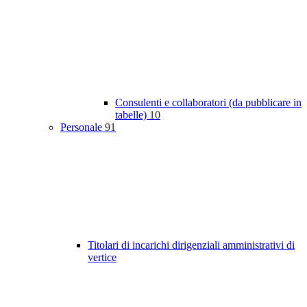
Consulenti e collaboratori (da pubblicare in
tabelle)
10
Personale
91
Titolari di incarichi dirigenziali amministrativi di
vertice