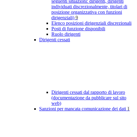
seguenti situazioni: dirigenti, dirigenti
individuati discrezionalmente, titolari di
posizione organizzativa con funzioni
dirigenziali)
9
Elenco posizioni dirigenziali discrezionali
Posti di funzione disponibili
Ruolo dirigenti
Dirigenti cessati
Dirigenti cessati dal rapporto di lavoro
(documentazione da pubblicare sul sito
web)
Sanzioni per mancata comunicazione dei dati
1