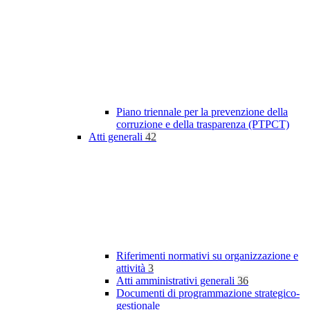
Piano triennale per la prevenzione della
corruzione e della trasparenza (PTPCT)
Atti generali
42
Riferimenti normativi su organizzazione e
attività
3
Atti amministrativi generali
36
Documenti di programmazione strategico-
gestionale