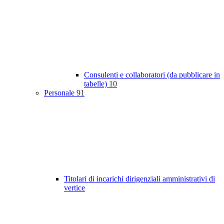
Consulenti e collaboratori (da pubblicare in
tabelle)
10
Personale
91
Titolari di incarichi dirigenziali amministrativi di
vertice