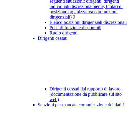
seguenti situazioni: dirigenti, dirigenti
individuati discrezionalmente, titolari di
posizione organizzativa con funzioni
dirigenziali)
9
Elenco posizioni dirigenziali discrezionali
Posti di funzione disponibili
Ruolo dirigenti
Dirigenti cessati
Dirigenti cessati dal rapporto di lavoro
(documentazione da pubblicare sul sito
web)
Sanzioni per mancata comunicazione dei dati
1