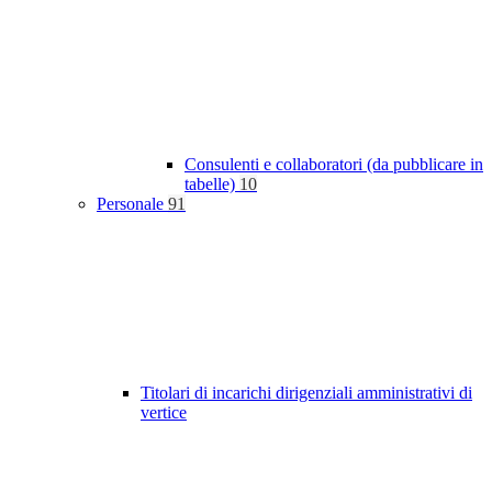
Consulenti e collaboratori (da pubblicare in
tabelle)
10
Personale
91
Titolari di incarichi dirigenziali amministrativi di
vertice