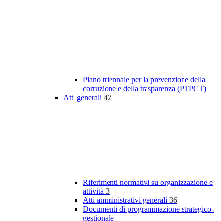
Piano triennale per la prevenzione della
corruzione e della trasparenza (PTPCT)
Atti generali
42
Riferimenti normativi su organizzazione e
attività
3
Atti amministrativi generali
36
Documenti di programmazione strategico-
gestionale