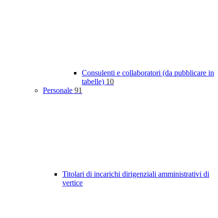
Consulenti e collaboratori (da pubblicare in
tabelle)
10
Personale
91
Titolari di incarichi dirigenziali amministrativi di
vertice