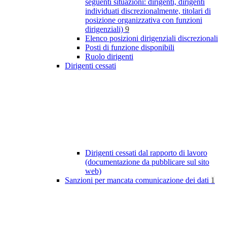
seguenti situazioni: dirigenti, dirigenti
individuati discrezionalmente, titolari di
posizione organizzativa con funzioni
dirigenziali)
9
Elenco posizioni dirigenziali discrezionali
Posti di funzione disponibili
Ruolo dirigenti
Dirigenti cessati
Dirigenti cessati dal rapporto di lavoro
(documentazione da pubblicare sul sito
web)
Sanzioni per mancata comunicazione dei dati
1