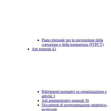
Piano triennale per la prevenzione della
corruzione e della trasparenza (PTPCT)
Atti generali
42
Riferimenti normativi su organizzazione e
attività
3
Atti amministrativi generali
36
Documenti di programmazione strategico-
gestionale