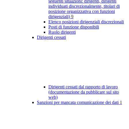
seguenti situazioni: dirigenti, dirigenti
individuati discrezionalmente, titolari di
posizione organizzativa con funzioni
dirigenziali)
9
Elenco posizioni dirigenziali discrezionali
Posti di funzione disponibili
Ruolo dirigenti
Dirigenti cessati
Dirigenti cessati dal rapporto di lavoro
(documentazione da pubblicare sul sito
web)
Sanzioni per mancata comunicazione dei dati
1