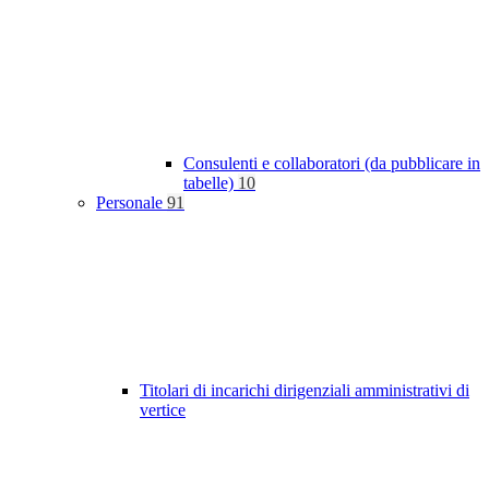
Consulenti e collaboratori (da pubblicare in
tabelle)
10
Personale
91
Titolari di incarichi dirigenziali amministrativi di
vertice