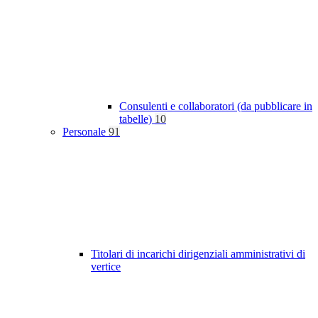
Consulenti e collaboratori (da pubblicare in
tabelle)
10
Personale
91
Titolari di incarichi dirigenziali amministrativi di
vertice