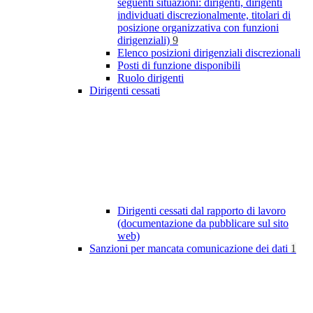
seguenti situazioni: dirigenti, dirigenti
individuati discrezionalmente, titolari di
posizione organizzativa con funzioni
dirigenziali)
9
Elenco posizioni dirigenziali discrezionali
Posti di funzione disponibili
Ruolo dirigenti
Dirigenti cessati
Dirigenti cessati dal rapporto di lavoro
(documentazione da pubblicare sul sito
web)
Sanzioni per mancata comunicazione dei dati
1