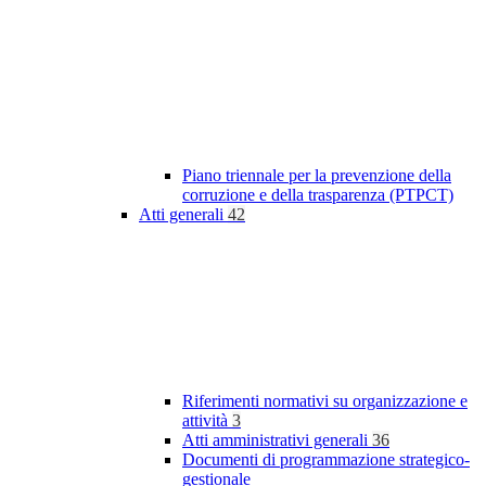
Piano triennale per la prevenzione della
corruzione e della trasparenza (PTPCT)
Atti generali
42
Riferimenti normativi su organizzazione e
attività
3
Atti amministrativi generali
36
Documenti di programmazione strategico-
gestionale