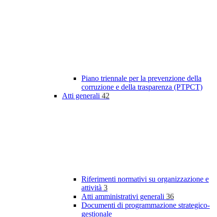
Piano triennale per la prevenzione della
corruzione e della trasparenza (PTPCT)
Atti generali
42
Riferimenti normativi su organizzazione e
attività
3
Atti amministrativi generali
36
Documenti di programmazione strategico-
gestionale