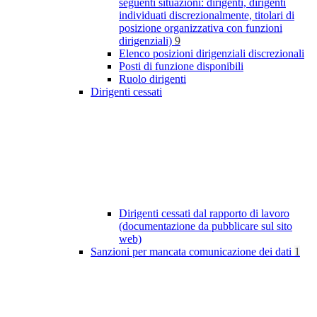
seguenti situazioni: dirigenti, dirigenti
individuati discrezionalmente, titolari di
posizione organizzativa con funzioni
dirigenziali)
9
Elenco posizioni dirigenziali discrezionali
Posti di funzione disponibili
Ruolo dirigenti
Dirigenti cessati
Dirigenti cessati dal rapporto di lavoro
(documentazione da pubblicare sul sito
web)
Sanzioni per mancata comunicazione dei dati
1