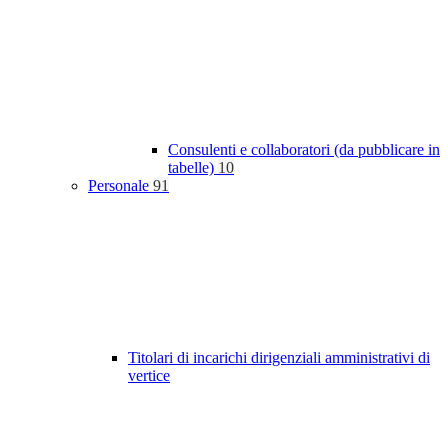
Consulenti e collaboratori (da pubblicare in
tabelle)
10
Personale
91
Titolari di incarichi dirigenziali amministrativi di
vertice