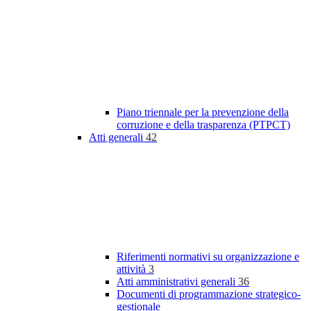
Piano triennale per la prevenzione della
corruzione e della trasparenza (PTPCT)
Atti generali
42
Riferimenti normativi su organizzazione e
attività
3
Atti amministrativi generali
36
Documenti di programmazione strategico-
gestionale