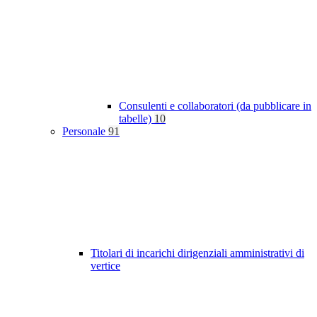
Consulenti e collaboratori (da pubblicare in
tabelle)
10
Personale
91
Titolari di incarichi dirigenziali amministrativi di
vertice