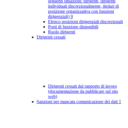
seguenti situazioni: dirigenti, dirigenti
individuati discrezionalmente, titolari di
posizione organizzativa con funzioni
dirigenziali)
9
Elenco posizioni dirigenziali discrezionali
Posti di funzione disponibili
Ruolo dirigenti
Dirigenti cessati
Dirigenti cessati dal rapporto di lavoro
(documentazione da pubblicare sul sito
web)
Sanzioni per mancata comunicazione dei dati
1