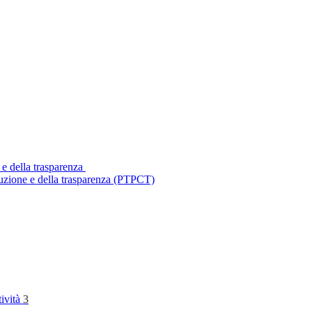
 e della trasparenza
ruzione e della trasparenza (PTPCT)
tività
3