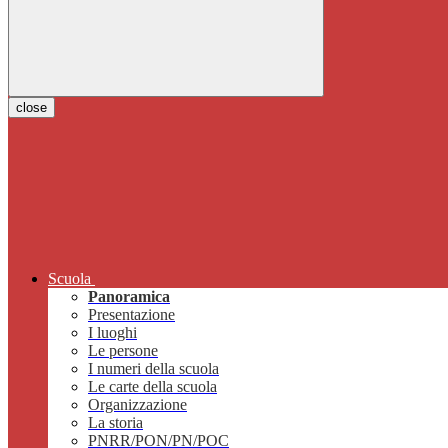
close
Scuola
Panoramica
Presentazione
I luoghi
Le persone
I numeri della scuola
Le carte della scuola
Organizzazione
La storia
PNRR/PON/PN/POC