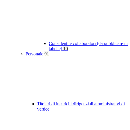
Consulenti e collaboratori (da pubblicare in
tabelle)
10
Personale
91
Titolari di incarichi dirigenziali amministrativi di
vertice