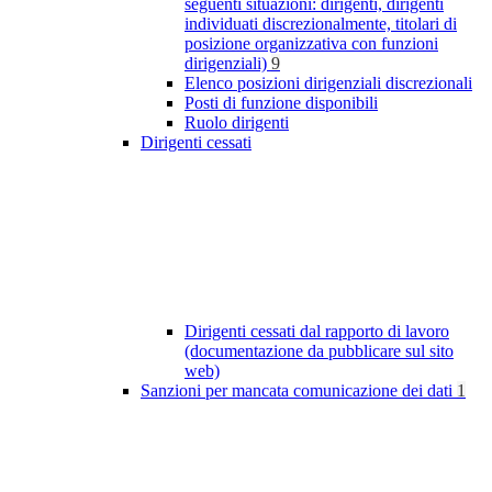
seguenti situazioni: dirigenti, dirigenti
individuati discrezionalmente, titolari di
posizione organizzativa con funzioni
dirigenziali)
9
Elenco posizioni dirigenziali discrezionali
Posti di funzione disponibili
Ruolo dirigenti
Dirigenti cessati
Dirigenti cessati dal rapporto di lavoro
(documentazione da pubblicare sul sito
web)
Sanzioni per mancata comunicazione dei dati
1