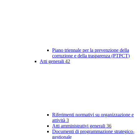
Piano triennale per la prevenzione della
corruzione e della trasparenza (PTPCT)
Atti generali
42
Riferimenti normativi su organizzazione e
attività
3
Atti amministrativi generali
36
Documenti di programmazione strategico-
gestionale