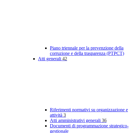
Piano triennale per la prevenzione della
corruzione e della trasparenza (PTPCT)
Atti generali
42
Riferimenti normativi su organizzazione e
attività
3
Atti amministrativi generali
36
Documenti di programmazione strategico-
gestionale