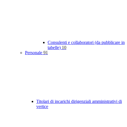
Consulenti e collaboratori (da pubblicare in
tabelle)
10
Personale
91
Titolari di incarichi dirigenziali amministrativi di
vertice