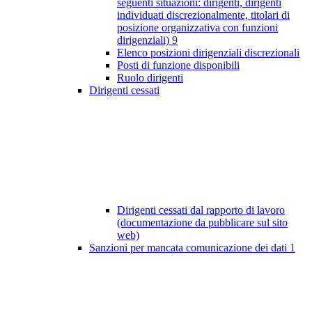
seguenti situazioni: dirigenti, dirigenti
individuati discrezionalmente, titolari di
posizione organizzativa con funzioni
dirigenziali)
9
Elenco posizioni dirigenziali discrezionali
Posti di funzione disponibili
Ruolo dirigenti
Dirigenti cessati
Dirigenti cessati dal rapporto di lavoro
(documentazione da pubblicare sul sito
web)
Sanzioni per mancata comunicazione dei dati
1