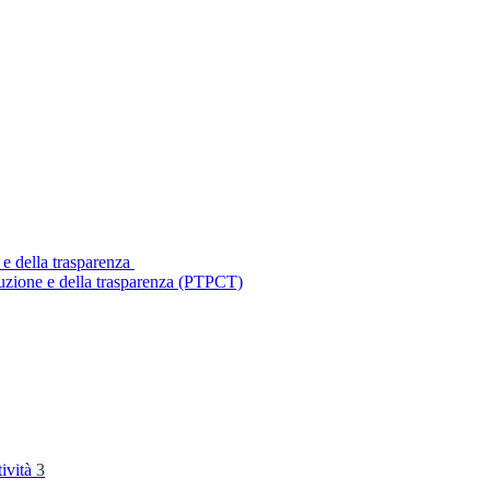
 e della trasparenza
ruzione e della trasparenza (PTPCT)
tività
3