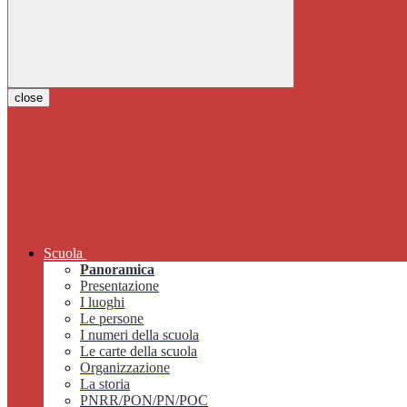
close
Scuola
Panoramica
Presentazione
I luoghi
Le persone
I numeri della scuola
Le carte della scuola
Organizzazione
La storia
PNRR/PON/PN/POC