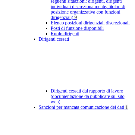
seguenti situazioni: dirigenti, dirigenti
individuati discrezionalmente, titolari di
posizione organizzativa con funzioni
dirigenziali)
9
Elenco posizioni dirigenziali discrezionali
Posti di funzione disponibili
Ruolo dirigenti
Dirigenti cessati
Dirigenti cessati dal rapporto di lavoro
(documentazione da pubblicare sul sito
web)
Sanzioni per mancata comunicazione dei dati
1