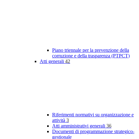
Piano triennale per la prevenzione della
corruzione e della trasparenza (PTPCT)
Atti generali
42
Riferimenti normativi su organizzazione e
attività
3
Atti amministrativi generali
36
Documenti di programmazione strategico-
gestionale