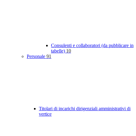
Consulenti e collaboratori (da pubblicare in
tabelle)
10
Personale
91
Titolari di incarichi dirigenziali amministrativi di
vertice