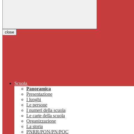
close
Scuola
Panoramica
Presentazione
I luoghi
Le persone
I numeri della scuola
Le carte della scuola
Organizzazione
La storia
PNRR/PON/PN/POC