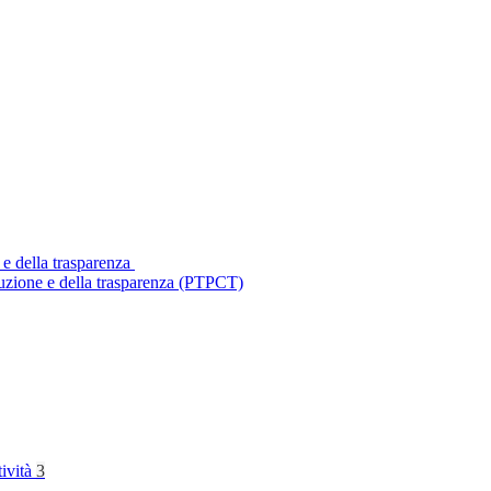
 e della trasparenza
ruzione e della trasparenza (PTPCT)
tività
3