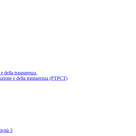
 e della trasparenza
ruzione e della trasparenza (PTPCT)
tività
3