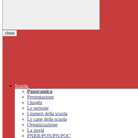
close
Scuola
Panoramica
Presentazione
I luoghi
Le persone
I numeri della scuola
Le carte della scuola
Organizzazione
La storia
PNRR/PON/PN/POC