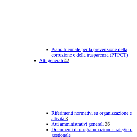
Piano triennale per la prevenzione della
corruzione e della trasparenza (PTPCT)
Atti generali
42
Riferimenti normativi su organizzazione e
attività
3
Atti amministrativi generali
36
Documenti di programmazione strategico-
gestionale