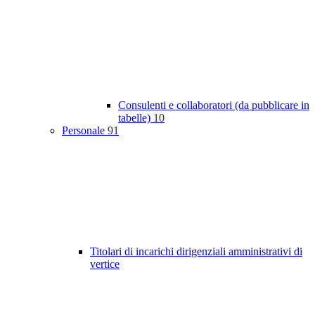
Consulenti e collaboratori (da pubblicare in
tabelle)
10
Personale
91
Titolari di incarichi dirigenziali amministrativi di
vertice