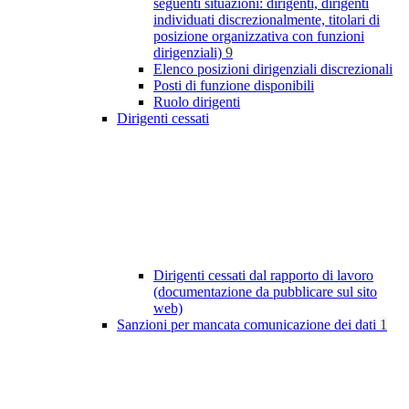
seguenti situazioni: dirigenti, dirigenti
individuati discrezionalmente, titolari di
posizione organizzativa con funzioni
dirigenziali)
9
Elenco posizioni dirigenziali discrezionali
Posti di funzione disponibili
Ruolo dirigenti
Dirigenti cessati
Dirigenti cessati dal rapporto di lavoro
(documentazione da pubblicare sul sito
web)
Sanzioni per mancata comunicazione dei dati
1