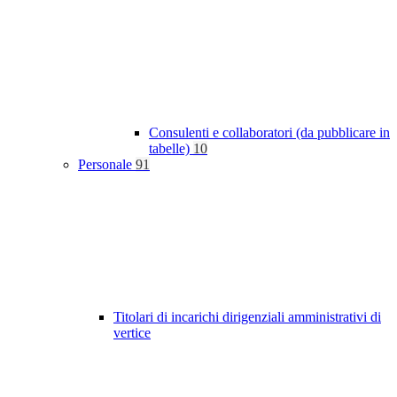
Consulenti e collaboratori (da pubblicare in
tabelle)
10
Personale
91
Titolari di incarichi dirigenziali amministrativi di
vertice