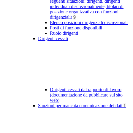
seguenti situazioni: dirigenti, dirigenti
individuati discrezionalmente, titolari di
posizione organizzativa con funzioni
dirigenziali)
9
Elenco posizioni dirigenziali discrezionali
Posti di funzione disponibili
Ruolo dirigenti
Dirigenti cessati
Dirigenti cessati dal rapporto di lavoro
(documentazione da pubblicare sul sito
web)
Sanzioni per mancata comunicazione dei dati
1