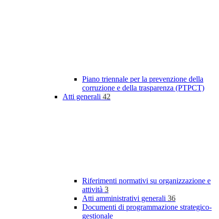
Piano triennale per la prevenzione della
corruzione e della trasparenza (PTPCT)
Atti generali
42
Riferimenti normativi su organizzazione e
attività
3
Atti amministrativi generali
36
Documenti di programmazione strategico-
gestionale