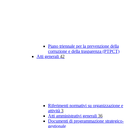
Piano triennale per la prevenzione della
corruzione e della trasparenza (PTPCT)
Atti generali
42
Riferimenti normativi su organizzazione e
attività
3
Atti amministrativi generali
36
Documenti di programmazione strategico-
gestionale