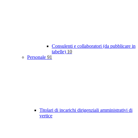
Consulenti e collaboratori (da pubblicare in
tabelle)
10
Personale
91
Titolari di incarichi dirigenziali amministrativi di
vertice