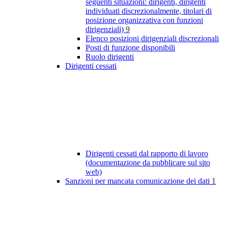
seguenti situazioni: dirigenti, dirigenti
individuati discrezionalmente, titolari di
posizione organizzativa con funzioni
dirigenziali)
9
Elenco posizioni dirigenziali discrezionali
Posti di funzione disponibili
Ruolo dirigenti
Dirigenti cessati
Dirigenti cessati dal rapporto di lavoro
(documentazione da pubblicare sul sito
web)
Sanzioni per mancata comunicazione dei dati
1