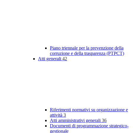
Piano triennale per la prevenzione della
corruzione e della trasparenza (PTPCT)
Atti generali
42
Riferimenti normativi su organizzazione e
attività
3
Atti amministrativi generali
36
Documenti di programmazione strategico-
gestionale