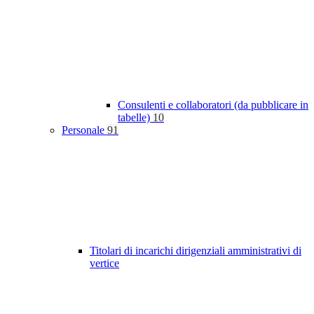
Consulenti e collaboratori (da pubblicare in
tabelle)
10
Personale
91
Titolari di incarichi dirigenziali amministrativi di
vertice