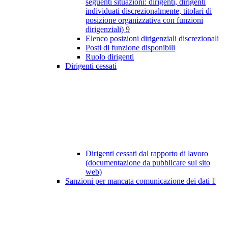
seguenti situazioni: dirigenti, dirigenti
individuati discrezionalmente, titolari di
posizione organizzativa con funzioni
dirigenziali)
9
Elenco posizioni dirigenziali discrezionali
Posti di funzione disponibili
Ruolo dirigenti
Dirigenti cessati
Dirigenti cessati dal rapporto di lavoro
(documentazione da pubblicare sul sito
web)
Sanzioni per mancata comunicazione dei dati
1