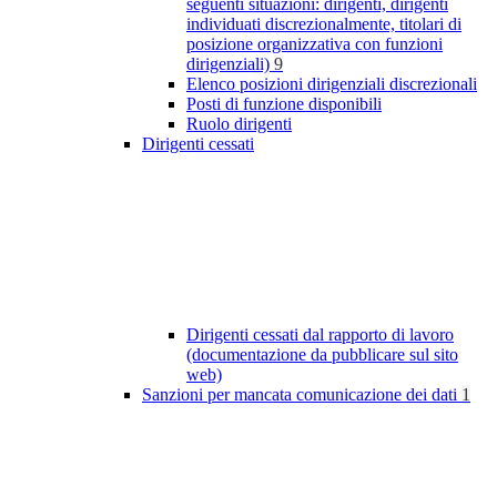
seguenti situazioni: dirigenti, dirigenti
individuati discrezionalmente, titolari di
posizione organizzativa con funzioni
dirigenziali)
9
Elenco posizioni dirigenziali discrezionali
Posti di funzione disponibili
Ruolo dirigenti
Dirigenti cessati
Dirigenti cessati dal rapporto di lavoro
(documentazione da pubblicare sul sito
web)
Sanzioni per mancata comunicazione dei dati
1