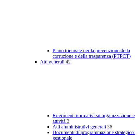
Piano triennale per la prevenzione della
corruzione e della trasparenza (PTPCT)
Atti generali
42
Riferimenti normativi su organizzazione e
attività
3
Atti amministrativi generali
36
Documenti di programmazione strategico-
gestionale