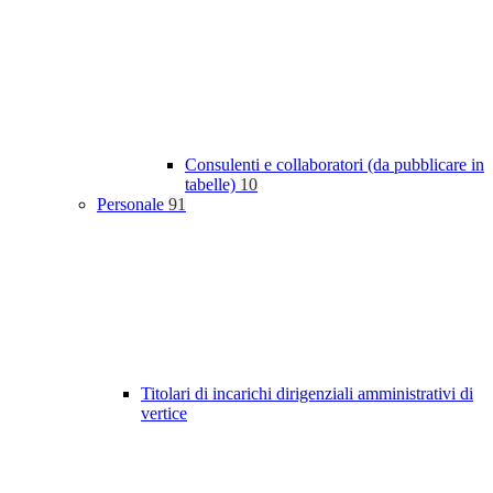
Consulenti e collaboratori (da pubblicare in
tabelle)
10
Personale
91
Titolari di incarichi dirigenziali amministrativi di
vertice