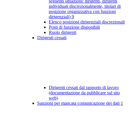
seguenti situazioni: dirigenti, dirigenti
individuati discrezionalmente, titolari di
posizione organizzativa con funzioni
dirigenziali)
9
Elenco posizioni dirigenziali discrezionali
Posti di funzione disponibili
Ruolo dirigenti
Dirigenti cessati
Dirigenti cessati dal rapporto di lavoro
(documentazione da pubblicare sul sito
web)
Sanzioni per mancata comunicazione dei dati
1