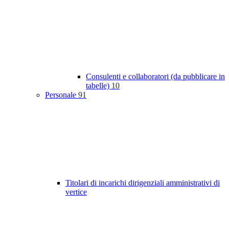
Consulenti e collaboratori (da pubblicare in
tabelle)
10
Personale
91
Titolari di incarichi dirigenziali amministrativi di
vertice