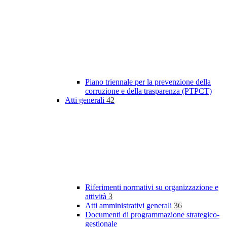
Piano triennale per la prevenzione della
corruzione e della trasparenza (PTPCT)
Atti generali
42
Riferimenti normativi su organizzazione e
attività
3
Atti amministrativi generali
36
Documenti di programmazione strategico-
gestionale