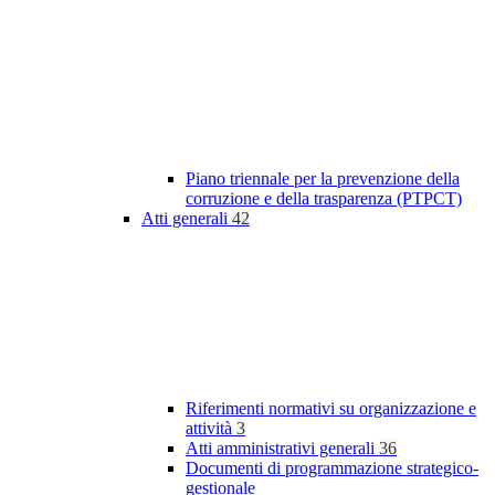
Piano triennale per la prevenzione della
corruzione e della trasparenza (PTPCT)
Atti generali
42
Riferimenti normativi su organizzazione e
attività
3
Atti amministrativi generali
36
Documenti di programmazione strategico-
gestionale