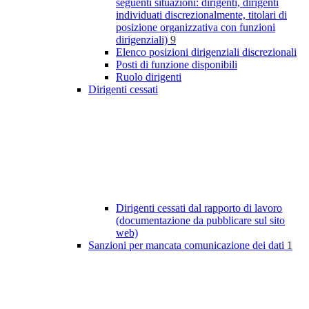
seguenti situazioni: dirigenti, dirigenti
individuati discrezionalmente, titolari di
posizione organizzativa con funzioni
dirigenziali)
9
Elenco posizioni dirigenziali discrezionali
Posti di funzione disponibili
Ruolo dirigenti
Dirigenti cessati
Dirigenti cessati dal rapporto di lavoro
(documentazione da pubblicare sul sito
web)
Sanzioni per mancata comunicazione dei dati
1