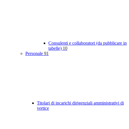
Consulenti e collaboratori (da pubblicare in
tabelle)
10
Personale
91
Titolari di incarichi dirigenziali amministrativi di
vertice