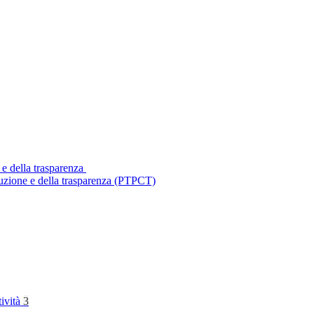
 e della trasparenza
ruzione e della trasparenza (PTPCT)
tività
3