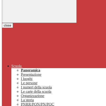
close
Scuola
Panoramica
Presentazione
I luoghi
Le persone
I numeri della scuola
Le carte della scuola
Organizzazione
La storia
PNRR/PON/PN/POC