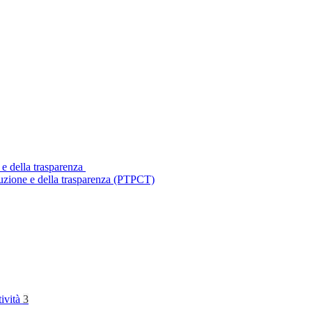
 e della trasparenza
ruzione e della trasparenza (PTPCT)
tività
3