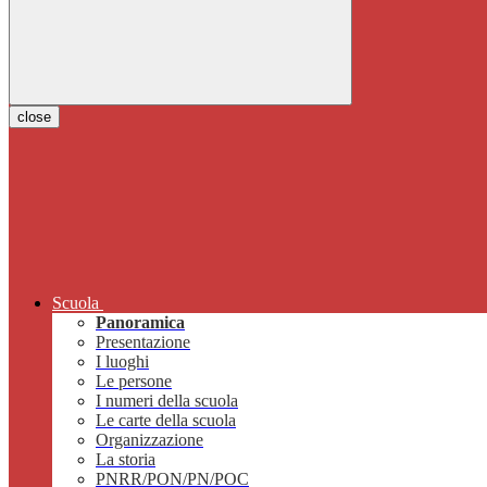
close
Scuola
Panoramica
Presentazione
I luoghi
Le persone
I numeri della scuola
Le carte della scuola
Organizzazione
La storia
PNRR/PON/PN/POC