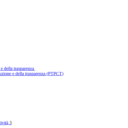
 e della trasparenza
ruzione e della trasparenza (PTPCT)
tività
3