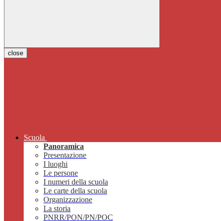
close
Scuola
Panoramica
Presentazione
I luoghi
Le persone
I numeri della scuola
Le carte della scuola
Organizzazione
La storia
PNRR/PON/PN/POC