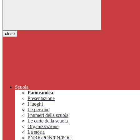
close
Scuola
Panoramica
Presentazione
I luoghi
Le persone
I numeri della scuola
Le carte della scuola
Organizzazione
La storia
PNRR/PON/PN/POC