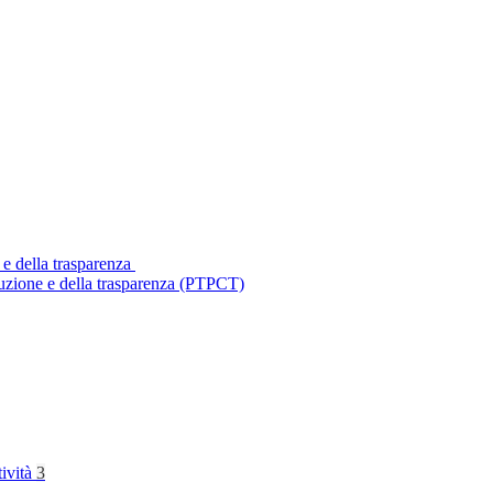
 e della trasparenza
ruzione e della trasparenza (PTPCT)
tività
3