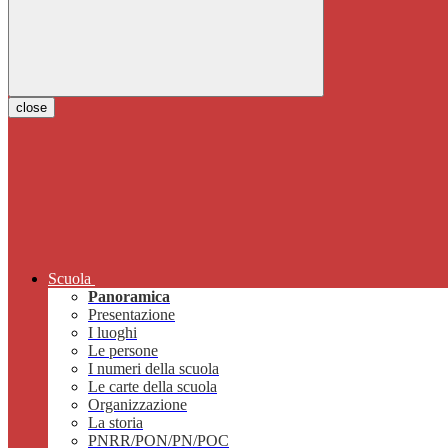
close
Scuola
Panoramica
Presentazione
I luoghi
Le persone
I numeri della scuola
Le carte della scuola
Organizzazione
La storia
PNRR/PON/PN/POC