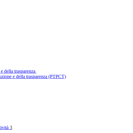
 e della trasparenza
ruzione e della trasparenza (PTPCT)
tività
3