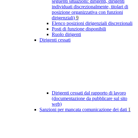
seguenti situazioni: dirigenti, dirigenti
individuati discrezionalmente, titolari di
posizione organizzativa con funzioni
dirigenziali)
9
Elenco posizioni dirigenziali discrezionali
Posti di funzione disponibili
Ruolo dirigenti
Dirigenti cessati
Dirigenti cessati dal rapporto di lavoro
(documentazione da pubblicare sul sito
web)
Sanzioni per mancata comunicazione dei dati
1