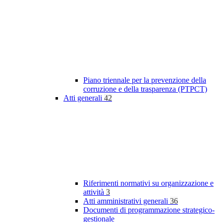
Piano triennale per la prevenzione della
corruzione e della trasparenza (PTPCT)
Atti generali
42
Riferimenti normativi su organizzazione e
attività
3
Atti amministrativi generali
36
Documenti di programmazione strategico-
gestionale