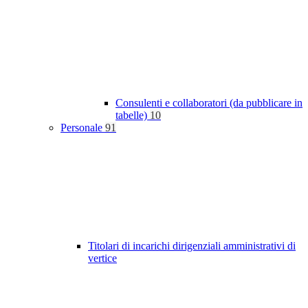
Consulenti e collaboratori (da pubblicare in
tabelle)
10
Personale
91
Titolari di incarichi dirigenziali amministrativi di
vertice