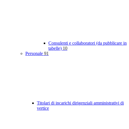
Consulenti e collaboratori (da pubblicare in
tabelle)
10
Personale
91
Titolari di incarichi dirigenziali amministrativi di
vertice