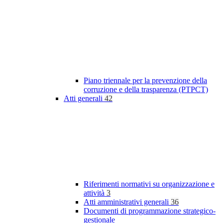
Piano triennale per la prevenzione della
corruzione e della trasparenza (PTPCT)
Atti generali
42
Riferimenti normativi su organizzazione e
attività
3
Atti amministrativi generali
36
Documenti di programmazione strategico-
gestionale