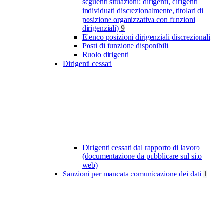
seguenti situazioni: dirigenti, dirigenti
individuati discrezionalmente, titolari di
posizione organizzativa con funzioni
dirigenziali)
9
Elenco posizioni dirigenziali discrezionali
Posti di funzione disponibili
Ruolo dirigenti
Dirigenti cessati
Dirigenti cessati dal rapporto di lavoro
(documentazione da pubblicare sul sito
web)
Sanzioni per mancata comunicazione dei dati
1