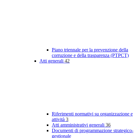
Piano triennale per la prevenzione della
corruzione e della trasparenza (PTPCT)
Atti generali
42
Riferimenti normativi su organizzazione e
attività
3
Atti amministrativi generali
36
Documenti di programmazione strategico-
gestionale