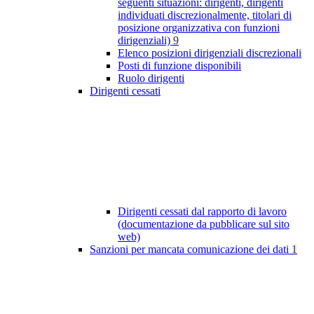
seguenti situazioni: dirigenti, dirigenti
individuati discrezionalmente, titolari di
posizione organizzativa con funzioni
dirigenziali)
9
Elenco posizioni dirigenziali discrezionali
Posti di funzione disponibili
Ruolo dirigenti
Dirigenti cessati
Dirigenti cessati dal rapporto di lavoro
(documentazione da pubblicare sul sito
web)
Sanzioni per mancata comunicazione dei dati
1