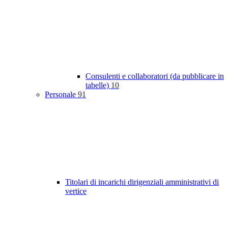
Consulenti e collaboratori (da pubblicare in
tabelle)
10
Personale
91
Titolari di incarichi dirigenziali amministrativi di
vertice