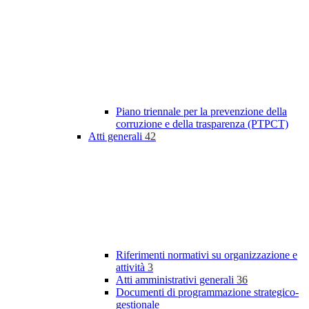
Piano triennale per la prevenzione della
corruzione e della trasparenza (PTPCT)
Atti generali
42
Riferimenti normativi su organizzazione e
attività
3
Atti amministrativi generali
36
Documenti di programmazione strategico-
gestionale