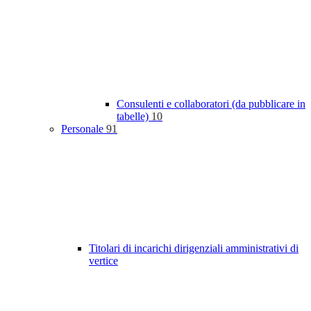
Consulenti e collaboratori (da pubblicare in
tabelle)
10
Personale
91
Titolari di incarichi dirigenziali amministrativi di
vertice