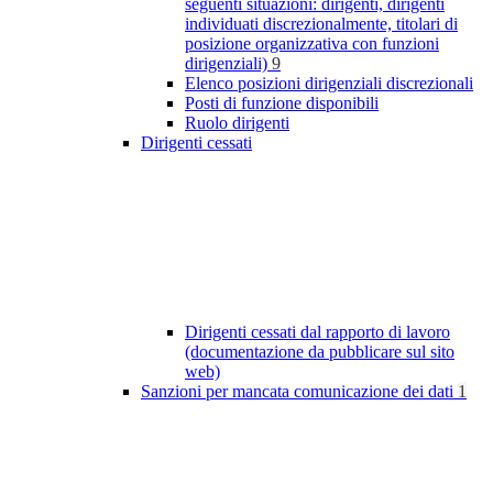
seguenti situazioni: dirigenti, dirigenti
individuati discrezionalmente, titolari di
posizione organizzativa con funzioni
dirigenziali)
9
Elenco posizioni dirigenziali discrezionali
Posti di funzione disponibili
Ruolo dirigenti
Dirigenti cessati
Dirigenti cessati dal rapporto di lavoro
(documentazione da pubblicare sul sito
web)
Sanzioni per mancata comunicazione dei dati
1