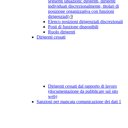
seguenti situazioni: dirigenti, dirigenti
individuati discrezionalmente, titolari di
posizione organizzativa con funzioni
dirigenziali)
9
Elenco posizioni dirigenziali discrezionali
Posti di funzione disponibili
Ruolo dirigenti
Dirigenti cessati
Dirigenti cessati dal rapporto di lavoro
(documentazione da pubblicare sul sito
web)
Sanzioni per mancata comunicazione dei dati
1