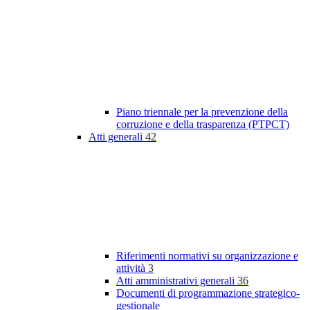
Piano triennale per la prevenzione della
corruzione e della trasparenza (PTPCT)
Atti generali
42
Riferimenti normativi su organizzazione e
attività
3
Atti amministrativi generali
36
Documenti di programmazione strategico-
gestionale