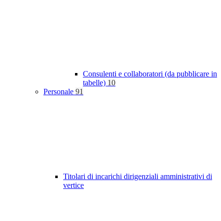
Consulenti e collaboratori (da pubblicare in
tabelle)
10
Personale
91
Titolari di incarichi dirigenziali amministrativi di
vertice