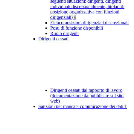
seguenti situazioni: dirigenti, dirigenti
individuati discrezionalmente, titolari di
posizione organizzativa con funzioni
dirigenziali)
9
Elenco posizioni dirigenziali discrezionali
Posti di funzione disponibili
Ruolo dirigenti
Dirigenti cessati
Dirigenti cessati dal rapporto di lavoro
(documentazione da pubblicare sul sito
web)
Sanzioni per mancata comunicazione dei dati
1