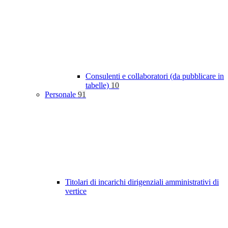
Consulenti e collaboratori (da pubblicare in
tabelle)
10
Personale
91
Titolari di incarichi dirigenziali amministrativi di
vertice