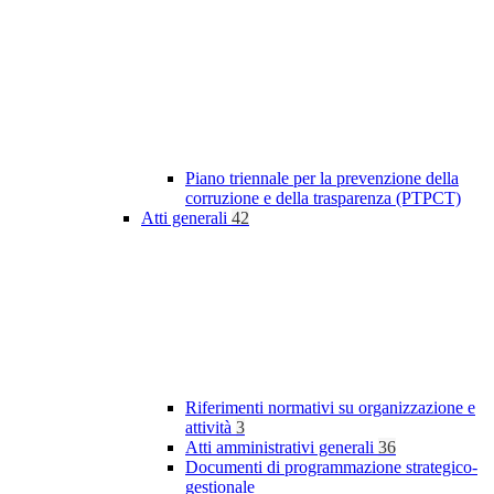
Piano triennale per la prevenzione della
corruzione e della trasparenza (PTPCT)
Atti generali
42
Riferimenti normativi su organizzazione e
attività
3
Atti amministrativi generali
36
Documenti di programmazione strategico-
gestionale